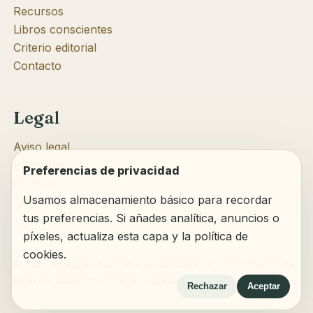
Recursos
Libros conscientes
Criterio editorial
Contacto
Legal
Aviso legal
Privacidad
Preferencias de privacidad
Cookies
Usamos almacenamiento básico para recordar
Términos
tus preferencias. Si añades analítica, anuncios o
píxeles, actualiza esta capa y la política de
cookies.
© 2026 Kinergias. Camino a la consciencia.
Como Afiliados de
Amazon, podemos obtener ingresos por compras adscritas.
Rechazar
Aceptar